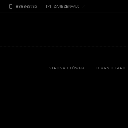
888849735
ZAREZERWUJ
STRONA GŁÓWNA
O KANCELARII