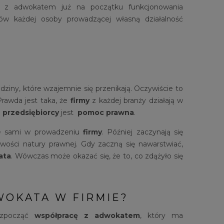
cy z adwokatem już na początku funkcjonowania
ów każdej osoby prowadzącej własną działalność
ziny, które wzajemnie się przenikają. Oczywiście to
rawda jest taka, że
firmy
z każdej branży działają w
o
przedsiębiorcy
jest
pomoc prawna
.
ie sami w prowadzeniu
firmy
. Później zaczynają się
wości natury prawnej. Gdy zaczną się nawarstwiać,
ata
. Wówczas może okazać się, że to, co zdążyło się
WOKATA W FIRMIE?
ozpocząć
współpracę z adwokatem
, który ma