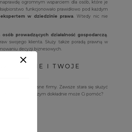
 naprawdę ogromnym wsparciem dla osób, które je
zedsiębiorstwo funkcjonowało prawidłowo pod każdym
z
ekspertem w dziedzinie prawa
. Wtedy nic nie
a osób prowadzących działalność gospodarczą
.
w swojego klienta. Służy także poradą prawną w
ejmowaniu decyzji biznesowych.
ZE CIEBIE I TWOJE
rzy prowadzą własne firmy. Zawsze stara się służyć
iorstwa decyzje. W czym dokładnie może Ci pomóc?
 gospodarczej
o