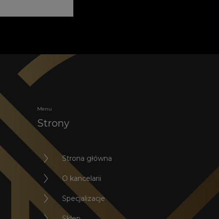
Menu
Strony
Strona główna
O kancelarii
Specjalizacje
Sklep