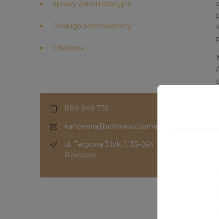
Sprawy administracyjne
Obsługa przedsiębiorcy
Szkolenia
888 849 735
kancelaria@adwokatczarna.pl
ul. Targowa 3 lok. 1, 35-064
Rzeszów