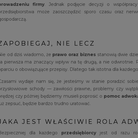
prowadzeniu firmy
. Jednak podjęcie decyzji o współpra
przedsiębiorstwa może zaoszczędzić sporo czasu oraz nerw
gospodarczą.
ZAPOBIEGAJ, NIE LECZ
Nie od dziś wiadomo, że
prawo oraz biznes
stanowią dwie dzied
ta pierwsza ma znaczący wpływ na tę drugą, a nie odwrotnie. P
oparciu o obowiązujące przepisy. Dlatego tak istotna dla każdeg
Czasami wydaje nam się, że jesteśmy w stanie poradzić sob
przysłowiowe schody
—
zawiłości prawne, problemy czy wątpli
prędzej czy później będziemy musieli poprosić o
pomoc adwok
już zepsuć, będzie bardzo trudno uratować.
JAKA JEST WŁAŚCIWIE ROLA AD
Bezpieczniej dla każdego
przedsiębiorcy
jest od razu r