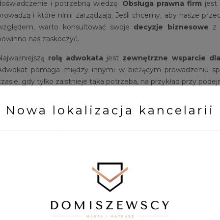
doświadczenie i potrzebną wiedzę.
Obsługa prawna firm
jest
prowadzą i które nimi zarządzają. Jeśli chcemy, aby nasze pr
względem, warto konsultować swoje
decyzje biznesowe
powinno nas zaskoczyć.
Najważniejszą
rolą adwokata
jest
zewnętrzne wsparcie dl
Adwokat pomaga między innymi w bieżącym prowadzeniu spra
czasie, gdy tylko zaistnieje taka potrzeba, na przykład przy pod
Nowa lokalizacja kancelarii
ADWOKAT MARTA CZARNA WESPR
PRZEDSIĘBIORSTWO
Adwokat Marta Czarna świadczy
pomoc prawną
klientom, któ
radą, aby mogli podjąć najkorzystniejsze dla swojego przedsięb
przeprowadzi audyt prawny
opracuje i zaopiniuje wszelkie umowy
dokona analizy zabezpieczeń finansowych Twojej działalności
doradzi w zakresie prawa pracy, administracyjnego czy karneg