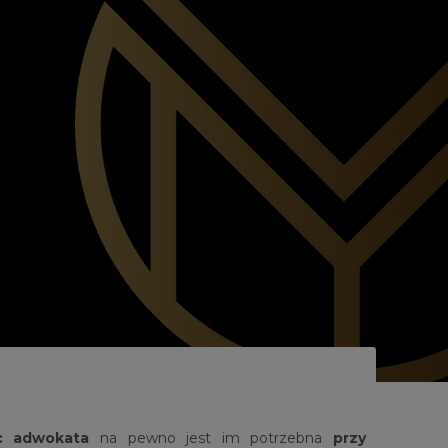
 adwokata
na pewno jest im potrzebna
przy