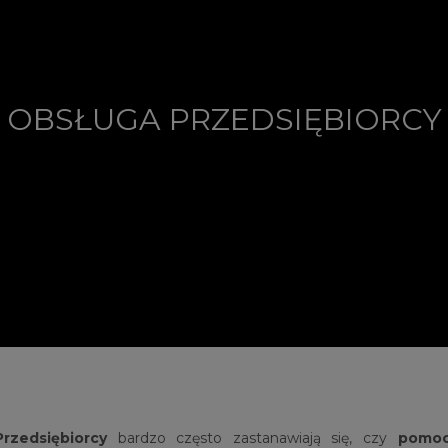
OBSŁUGA PRZEDSIĘBIORCY
Przedsiębiorcy
bardzo często zastanawiają się, czy
pomoc